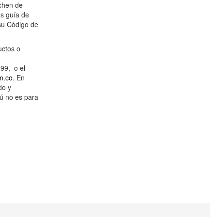
chen de
os guía de
 su Código de
uctos o
199, o el
m.co
. En
do y
nú no es para