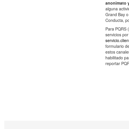
anonimato y
alguna activi
Grand Bay o 
Conducta, po
Para PQRS (p
servicios por
servicio.cli
formulario d
estos canale
habilitado p
reportar PQR