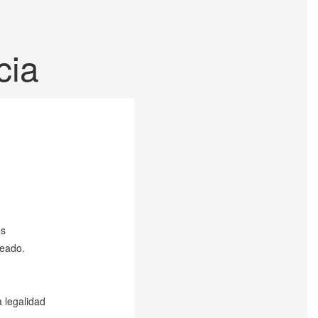
cia
es
leado.
 legalidad