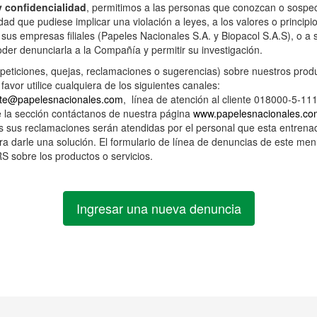
 confidencialidad
, permitimos a las personas que conozcan o sospe
dad que pudiese implicar una violación a leyes, a los valores o principi
sus empresas filiales (Papeles Nacionales S.A. y Biopacol S.A.S), o a
der denunciarla a la Compañía y permitir su investigación.
eticiones, quejas, reclamaciones o sugerencias) sobre nuestros prod
 favor utilice cualquiera de los siguientes canales:
ente@papelesnacionales.com
, línea de atención al cliente 018000-5-11
e la sección contáctanos de nuestra página
www.papelesnacionales.co
s sus reclamaciones serán atendidas por el personal que esta entrena
ara darle una solución. El formulario de línea de denuncias de este me
S sobre los productos o servicios.
Ingresar una nueva denuncia