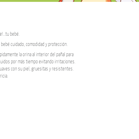
!...tu bebé.
 bebé cuidado, comodidad y protección.
damente la orina al interior del pañal para
quidos por más tiempo evitando irritaciones.
uaves con su piel, gruesitas y resistentes.
icia.