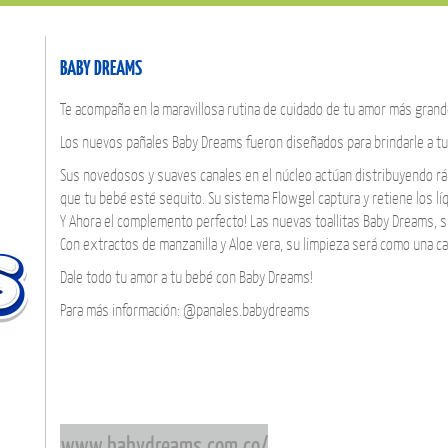
BABY DREAMS
Te acompaña en la maravillosa rutina de cuidado de tu amor más grande
Los nuevos pañales Baby Dreams fueron diseñados para brindarle a tu
Sus novedosos y suaves canales en el núcleo actúan distribuyendo rápi
que tu bebé esté sequito. Su sistema Flowgel captura y retiene los lí
Y Ahora el complemento perfecto! Las nuevas toallitas Baby Dreams, s
Con extractos de manzanilla y Aloe vera, su limpieza será como una car
Dale todo tu amor a tu bebé con Baby Dreams!
Para más información: @panales.babydreams
www.babydreams.com.co/